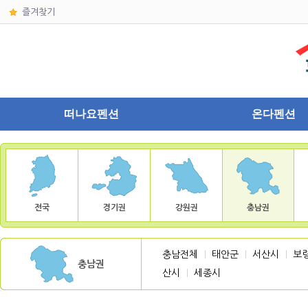
즐겨찾기
떠나요펜션
온다펜션
전국
경기권
강원권
충남권
충남전체
태안군
서산시
보
ㅣ
ㅣ
ㅣ
충남권
산시
세종시
ㅣ