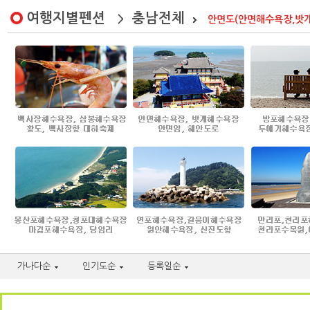
여행지별펜션
충남전체
>
안면도(안면해수욕장,밧개해
가나다순
인기도순
등록일순