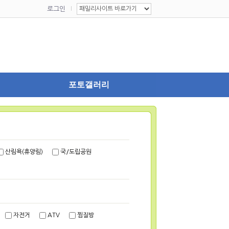
로그인
포토갤러리
산림욕(휴양림)
국/도립공원
자전거
ATV
찜질방