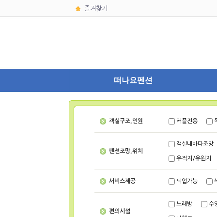
즐겨찾기
떠나요펜션
객실구조,인원
커플전용
객실내바다조망
펜션조망,위치
유적지/유원지
서비스제공
픽업가능
노래방
수
편의시설