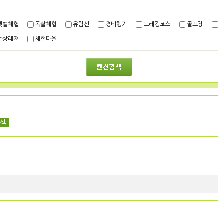
갯벌체험
독살체험
유람선
경비행기
트레킹코스
골프장
수상레져
체험마을
검색