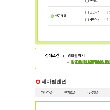
산책로
인근낚시
인근체험
써바이벌
검색조건
영화촬영지
총 0 개 펜션 중 “0”개 
테마별펜션
가나다순
인기도순
등록일순