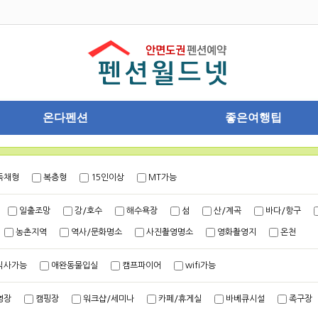
온다펜션
좋은여행팁
독채형
복층형
15인이상
MT가능
일출조망
강/호수
해수욕장
섬
산/계곡
바다/항구
농촌지역
역사/문화명소
사진촬영명소
영화촬영지
온천
식사가능
애완동물입실
캠프파이어
wifi가능
영장
캠핑장
워크샵/세미나
카페/휴게실
바베큐시설
족구장