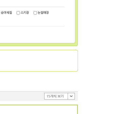
승마체험
스키장
눈썰매장
15개씩 보기