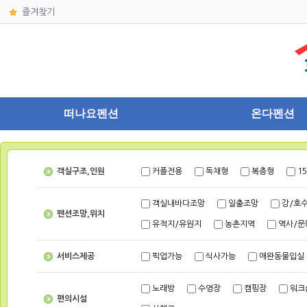
즐겨찾기
떠나요펜션
온다펜션
객실구조,인원
커플전용
독채형
복층형
1
객실내바다조망
일출조망
강/호
펜션조망,위치
유적지/유원지
농촌지역
역사/문
서비스제공
픽업가능
식사가능
애완동물입실
노래방
수영장
캠핑장
워크
편의시설