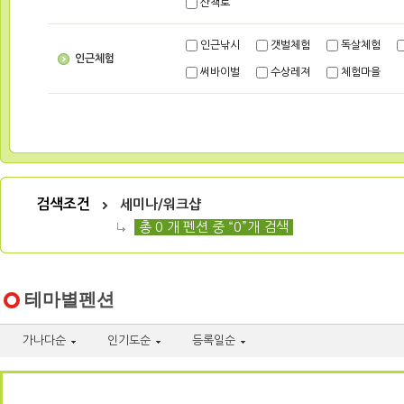
산책로
인근낚시
갯벌체험
독살체험
인근체험
써바이벌
수상레져
체험마을
검색조건
세미나/워크샵
총 0 개 펜션 중 “0”개 검색
테마별펜션
가나다순
인기도순
등록일순